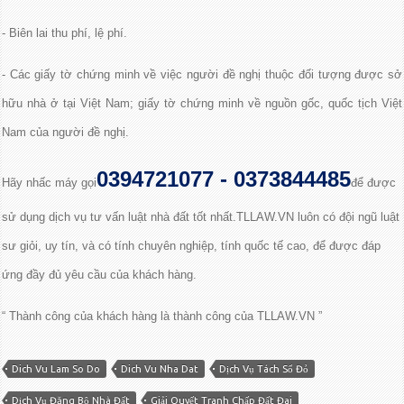
- Biên lai thu phí, lệ phí.
- Các giấy tờ chứng minh về việc người đề nghị thuộc đối tượng được sở
hữu nhà ở tại Việt Nam; giấy tờ chứng minh về nguồn gốc, quốc tịch Việt
Nam của người đề nghị.
0394721077 - 0373844485
Hãy nhấc máy gọi
để được
sử dụng dịch vụ tư vấn luật nhà đất tốt nhất.TLLAW.VN luôn có đội ngũ luật
sư giỏi, uy tín, và có tính chuyên nghiệp, tính quốc tế cao, để được đáp
ứng đầy đủ yêu cầu của khách hàng.
“ Thành công của khách hàng là thành công của TLLAW.VN ”
Dich Vu Lam So Do
Dich Vu Nha Dat
Dịch Vụ Tách Sổ Đỏ
Dịch Vụ Đăng Bộ Nhà Đất
Giải Quyết Tranh Chấp Đất Đai