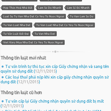
Hợp Thức Hoá Nhà Đất
Lam So Do Nhanh
Làm Sổ Đỏ Nhanh
Luat Su Tu Van Nha Dat Co Yeu To Nuoc Ngoai
Tu Van Lam So Do
Tu Van Luat Nha Dat
Tu Van Luat Nha Dat Co Yeu To Nuoc Ngoai
Tư Vấn Luật Đất Đai
Tu Van Nha Dat
Viet Kieu Mua Nha Dat Co Yeu To Nuoc Ngoai
Thông tin luật mới nhất
Tư vấn trình tự thủ tục xin cấp Giấy chứng nhận và sang tên
quyền sử dụng đất (
12/11/2015
)
Các loại thuế phải nộp khi xin cấp giấy chứng nhận quyền sử
dụng đất (
12/11/2015
)
Thông tin luật cũ hơn
Tư vấn cấp lại Giấy chứng nhận quyền sử dụng đất bị mất
(
12/11/2015
)