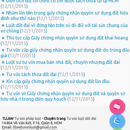
Diện tích đất tối thiểu có thể được tách thửa tại tp HCM
(
12/11/2015
)
Nhầm lẫn tên trong giấy chứng nhận quyền sử dụng đất hiệu
đính như thế nào (
12/11/2015
)
Luật đất đai về đứng tên trên sỏ đỏ đối với tài sản chung của
vợ chồng (
12/11/2015
)
Thủ tục cấp Giấy chứng nhận quyền sử dụng đất khai hoang
(
12/11/2015
)
Tư vấn cấp giấy chứng nhận quyền sử dụng đất do trúng đấu
giá (
12/11/2015
)
Luật sư tư vấn mua bán nhà đất, chuyển nhượng đất đai
(
12/11/2015
)
Tư vấn tách thửa đất đai (
12/11/2015
)
Xin cấp giấy chứng nhận quyền sử dụng đất lần đầu
(
12/11/2015
)
Tư vấn về Giấy chứng nhận quyền sử dụng đất và quyền sở
hữu nhà ở trong diện quy hoạch (
12/11/2015
)
TLLAW
Tư vấn pháp luật
- Chuyên trang
Tư vấn luật đất đai
1646A Võ Văn Kiệt, F.16, Quận 8, HCM
Email:
tllawtuvanluat@gmail.com