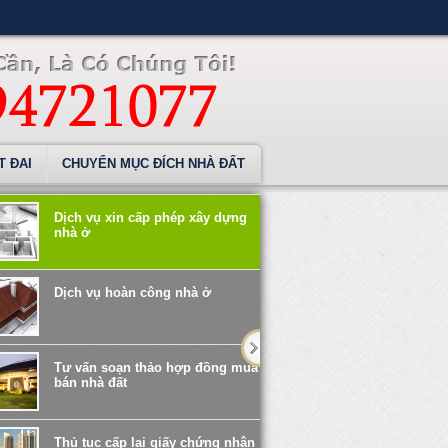
T ĐAI
CHUYỂN MỤC ĐÍCH NHÀ ĐẤT
Dịch vụ xin cấp phép xây dựng
nhà ở
Dịch vụ hoàn công nhà ở
Tư vấn soạn thảo hợp đồng mua
bán nhà đất
Thủ tục cấp lại giấy chứng nhận