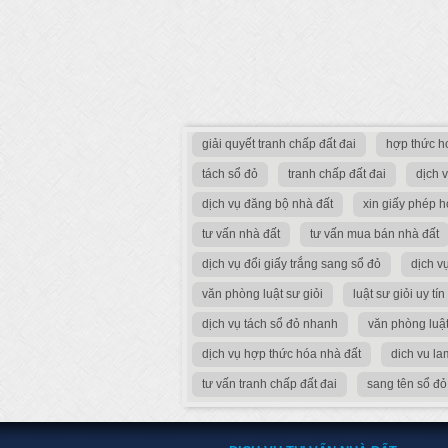
giải quyết tranh chấp đất đai
hợp thức h
tách sổ đỏ
tranh chấp đất đai
dịch 
dịch vụ đăng bộ nhà đất
xin giấy phép 
tư vấn nhà đất
tư vấn mua bán nhà đất
dịch vụ đổi giấy trắng sang sổ đỏ
dịch v
văn phòng luật sư giỏi
luật sư giỏi uy tín
dịch vụ tách sổ đỏ nhanh
văn phòng luật
dịch vụ hợp thức hóa nhà đất
dich vu la
tư vấn tranh chấp đất đai
sang tên sổ đỏ