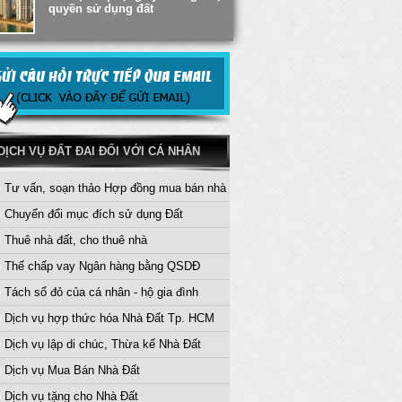
quyền sử dụng đất
Thủ tục khai nhận Di sản thừa kế
đối với Đất Đai
Dịch vụ trước bạ sang tên nhà
đất - Hướng Dẫn Thủ Tục
DỊCH VỤ ĐẤT ĐAI ĐỐI VỚI CÁ NHÂN
Tư vấn, soạn thảo Hợp đồng mua bán nhà
Tư vấn thừa kế, tặng cho quyền
sử dụng đất
Chuyển đổi mục đích sử dụng Đất
Thuê nhà đất, cho thuê nhà
Thế chấp vay Ngân hàng bằng QSDĐ
Tách sổ đỏ của cá nhân - hộ gia đình
Dịch vụ hợp thức hóa Nhà Đất Tp. HCM
Dịch vụ lập di chúc, Thừa kế Nhà Đất
Dịch vụ Mua Bán Nhà Đất
Dịch vụ tặng cho Nhà Đất