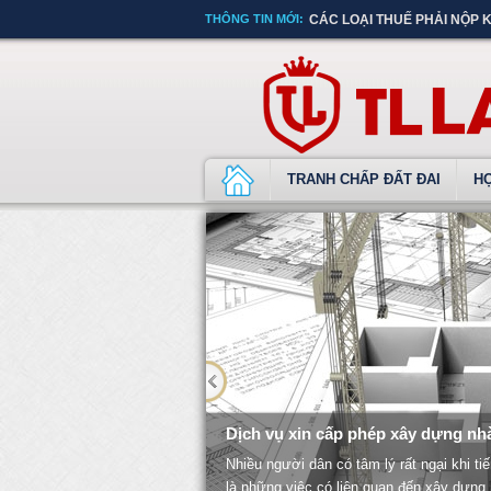
THÔNG TIN MỚI:
CÁC LOẠI THUẾ PHẢI NỘP 
TRANH CHẤP ĐẤT ĐAI
H
Dịch vụ xin cấp phép xây dựng nh
Nhiều người dân có tâm lý rất ngại khi t
là những việc có liên quan đến xây dựng,