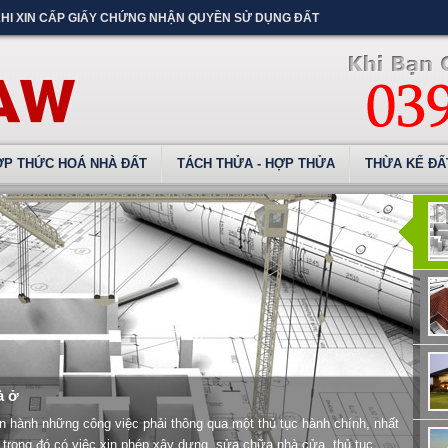
KHI XIN CẤP GIẤY CHỨNG NHẬN QUYỀN SỬ DỤNG ĐẤT
ỢP THỨC HOÁ NHÀ ĐẤT
TÁCH THỬA - HỢP THỬA
THỪA KẾ ĐẤ
à ở
iến hành những công việc phải thông qua một thủ tục hành chính, nhất
 trong đó có việc xin phép xây dựng, sửa chữa nhà cửa, thủ tục