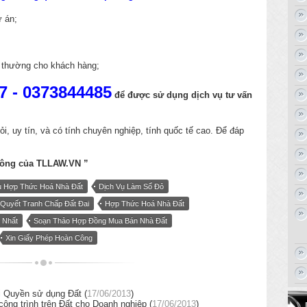
ự án;
i thường cho khách hàng;
7 - 0373844485
để được sử dụng dịch vụ
tư vấn
ỏi, uy tín,
và có tính chuyên nghiệp, tính quốc tế cao. Để đáp
công của
TLLAW.VN
”
ụ Hợp Thức Hoá Nhà Đất
Dịch Vụ Làm Sổ Đỏ
 Quyết Tranh Chấp Đất Đai
Hợp Thức Hoá Nhà Đất
 Nhất
Soạn Thảo Hợp Đồng Mua Bán Nhà Đất
Xin Giấy Phép Hoàn Công
 Quyền sử dụng Đất (
17/06/2013
)
ng trình trên Đất cho Doanh nghiệp (
17/06/2013
)