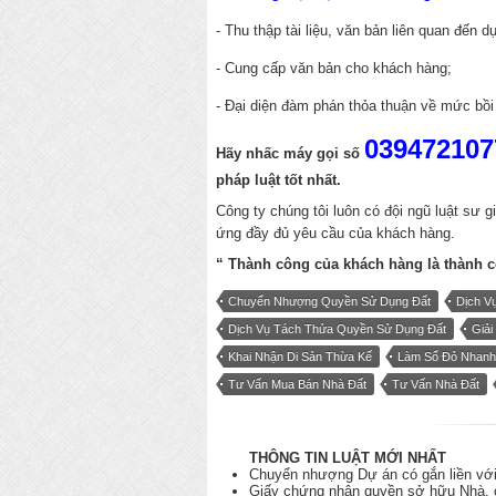
- Thu thập tài liệu, văn bản liên quan đến d
- Cung cấp văn bản cho khách hàng;
- Đại diện đàm phán thỏa thuận về mức bồ
039472107
Hãy nhấc máy gọi số
pháp luật
tốt nhất.
Công ty chúng tôi luôn có đội ngũ luật sư gi
ứng đầy đủ yêu cầu của khách hàng.
“ Thành công của khách hàng là thành 
Chuyển Nhượng Quyền Sử Dụng Đất
Dịch V
Dịch Vụ Tách Thửa Quyền Sử Dụng Đất
Giải
Khai Nhận Di Sản Thừa Kế
Làm Sổ Đỏ Nhanh
Tư Vấn Mua Bán Nhà Đất
Tư Vấn Nhà Đất
THÔNG TIN LUẬT MỚI NHẤT
Chuyển nhượng Dự án có gắn liền với
Giấy chứng nhận quyền sở hữu Nhà, cô