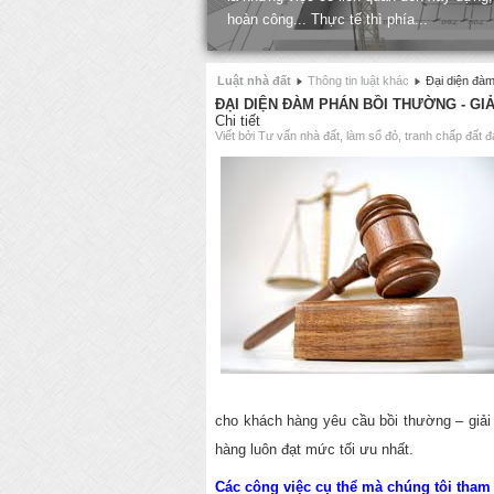
hoàn công... Thực tế thì phía...
Luật nhà đất
Thông tin luật khác
Đại diện đàm
ĐẠI DIỆN ĐÀM PHÁN BỒI THƯỜNG - G
Chi tiết
Viết bởi Tư vấn nhà đất, làm sổ đỏ, tranh chấp đất đ
cho khách hàng yêu cầu bồi thường – giải
hàng luôn đạt mức tối ưu nhất.
Các công việc cụ thể mà chúng tôi tham