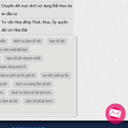
Chuyển đổi mục đích sử dụng Đất theo dự
án đầu tư
Tư vấn Hợp đồng Thuê, Mua, Ủy quyền
đối với Nhà Đất
đất
dịch vụ làm sổ đỏ
làm sổ đỏ
tư vấn luật đất đai
làm sổ đỏ nhanh nhất
 hoàn công nhà ở
uật sư giỏi uy tín giá rẻ
tư vấn luật uy tín
uy tin
dịch vụ sang tên sổ đỏ
cm
dịch vụ tách sổ đỏ tp hcm
ục làm sổ đỏ
làm sổ đỏ tp hcm