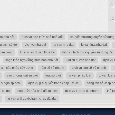
oá nhà đất
dịch vụ hợp thức hoá nhà đất
chuyển nhượng quyền sử dụng 
vụ tách sổ đỏ
dich vu nha dat
tu van nha dat
tu van luat nha dat
hoàn công
khai nhận di sản thừa kế
dịch vụ tách thửa quyền sử dụng đất
soạn thảo hợp đồng mua bán nhà đất
luat su tu van nha dat
dịch vụ
ụ xin cấp phép xây dựng
làm sổ đỏ nhanh
dịch vụ làm sổ đỏ nhanh
l
van phong luat su gioi
luat sư giỏi
tư vấn pháp luật
tu van luat 
 sư giỏi tp hcm
dịch vụ giải quyếtt tranh chấp đất đai
sang tên sổ đỏ tp h
m so do
hợp thức hóa nhà đất tp hcm
dich vu lam so do nhanh
thủ t
tư vấn giải quyết tranh chấp đất đai