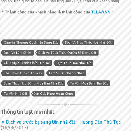
nghiệp, tính quốc tế cao. Để đáp ứng đầy đủ yêu cầu của khách hàng.
“ Thành công của khách hàng là thành công của
TLLAW.VN
”
Chuyển Nhượng Quyền Sử Dụng Đất
Dịch Vụ Hợp Thức Hoá Nhà Đất
Dịch Vụ Làm Sổ Đỏ
Dịch Vụ Tách Thửa Quyền Sử Dụng Đất
Giải Quyết Tranh Chấp Đất Đai
Hợp Thức Hoá Nhà Đất
Khai Nhận Di Sản Thừa Kế
Làm Sổ Đỏ Nhanh Nhất
Soạn Thảo Hợp Đồng Mua Bán Nhà Đất
Tư Vấn Mua Bán Nhà Đất
Tư Vấn Nhà Đất
Xin Giấy Phép Hoàn Công
Thông tin luật mới nhất
Dịch vụ trước bạ sang tên nhà đất - Hướng Dẫn Thủ Tục
(
16/06/2013
)