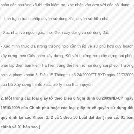
nhân dân phường-xã-thị trấn kiểm tra, xác nhận vào đơn với các nội dung:
- Tình trạng tranh chấp quyền sử dụng đất, quyền sở hữu nhà;
- Xác nhận về nguồn gốc, thời điểm xây dựng và sử dụng đất;
- Xác minh thực địa (trong trường hợp cần thiết) về sự phù hợp quy họach
xây dựng theo Giấy phép xây dựng; Đối với trường hợp xây dựng sai phép
phải lập Biên bản kiểm tra hiện trạng thể hiện rõ nội dung sai phép; Trường
hợp vi phạm khoản 3, Điều 15 Thông tư số 24/2009/TT-BXD ngày 22/7/2009
của Bộ Xây dựng thì đề xuất, xử lý theo thẩm quyền.
2. Một trong các loại giấy tờ theo Điều 8 Nghị định 88/2009/NĐ-CP ngày
19/10/2009 của Chính phủ hoặc các loại giấy tờ về quyền sử dụng đất
quy định tại các Khỏan 1, 2 và 5 Điều 50 Luật đất đai;( nếu có, 01 bản
chính và 01 bản sao ).