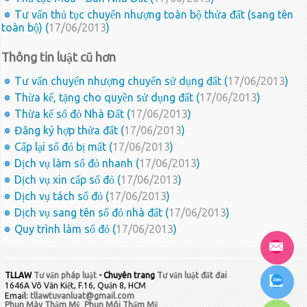
Tư vấn thủ tục chuyển nhượng toàn bộ thửa đất (sang tên
toàn bộ) (
17/06/2013
)
Thông tin luật cũ hơn
Tư vấn chuyển nhượng chuyển sử dụng đất (
17/06/2013
)
Thừa kế, tặng cho quyền sử dụng đất (
17/06/2013
)
Thừa kế sổ đỏ Nhà Đất (
17/06/2013
)
Đăng ký hợp thửa đất (
17/06/2013
)
Cấp lại sổ đỏ bị mất (
17/06/2013
)
Dịch vụ làm sổ đỏ nhanh (
17/06/2013
)
Dịch vụ xin cấp sổ đỏ (
17/06/2013
)
Dịch vụ tách sổ đỏ (
17/06/2013
)
Dịch vụ sang tên sổ đỏ nhà đất (
17/06/2013
)
Quy trình làm sổ đỏ (
17/06/2013
)
TLLAW
Tư vấn pháp luật
- Chuyên trang
Tư vấn luật đất đai
1646A Võ Văn Kiệt, F.16, Quận 8, HCM
Email:
tllawtuvanluat@gmail.com
Phun Mày Thẩm Mỹ
,
Phun Môi Thẩm Mỹ