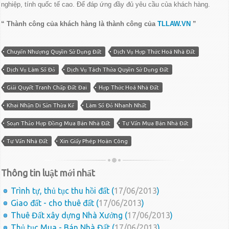
nghiệp, tính quốc tế cao. Để đáp ứng đầy đủ yêu cầu của khách hàng.
“ Thành công của khách hàng là thành công của
TLLAW.VN
”
Chuyển Nhượng Quyền Sử Dụng Đất
Dịch Vụ Hợp Thức Hoá Nhà Đất
Dịch Vụ Làm Sổ Đỏ
Dịch Vụ Tách Thửa Quyền Sử Dụng Đất
Giải Quyết Tranh Chấp Đất Đai
Hợp Thức Hoá Nhà Đất
Khai Nhận Di Sản Thừa Kế
Làm Sổ Đỏ Nhanh Nhất
Soạn Thảo Hợp Đồng Mua Bán Nhà Đất
Tư Vấn Mua Bán Nhà Đất
Tư Vấn Nhà Đất
Xin Giấy Phép Hoàn Công
Thông tin luật mới nhất
Trình tự, thủ tục thu hồi đất (
17/06/2013
)
Giao đất - cho thuê đất (
17/06/2013
)
Thuê Đất xây dựng Nhà Xưởng (
17/06/2013
)
Thủ tục Mua - Bán Nhà Đất (
17/06/2013
)