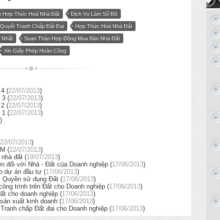
ụ Hợp Thức Hoá Nhà Đất
Dịch Vụ Làm Sổ Đỏ
 Quyết Tranh Chấp Đất Đai
Hợp Thức Hoá Nhà Đất
 Nhất
Soạn Thảo Hợp Đồng Mua Bán Nhà Đất
Xin Giấy Phép Hoàn Công
4 (
22/07/2013
)
3 (
22/07/2013
)
2 (
22/07/2013
)
1 (
22/07/2013
)
)
22/07/2013
)
M (
22/07/2013
)
nhà đất (
19/07/2013
)
 đối với Nhà - Đất của Doanh nghiệp (
17/06/2013
)
o dự án đầu tư (
17/06/2013
)
 Quyền sử dụng Đất (
17/06/2013
)
ng trình trên Đất cho Doanh nghiệp (
17/06/2013
)
ất cho doanh nghiệp (
17/06/2013
)
sản xuất kinh doanh (
17/06/2013
)
 Tranh chấp Đất đai cho Doanh nghiệp (
17/06/2013
)