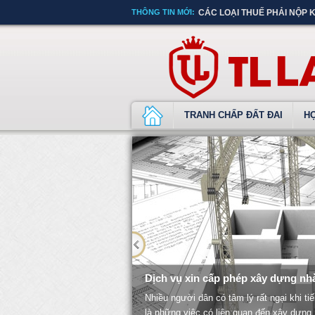
THÔNG TIN MỚI:
CÁC LOẠI THUẾ PHẢI NỘP 
TRANH CHẤP ĐẤT ĐAI
H
Dịch vụ xin cấp phép xây dựng nh
Nhiều người dân có tâm lý rất ngại khi t
là những việc có liên quan đến xây dựng,