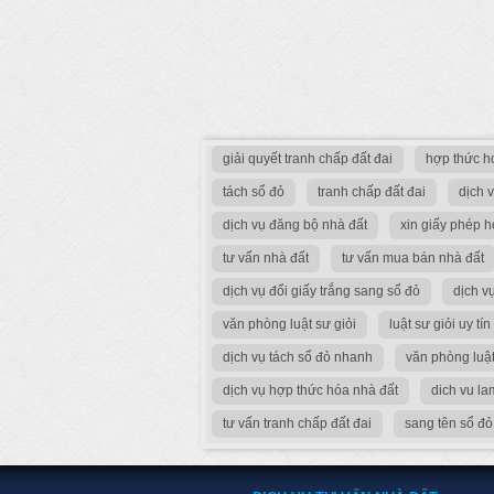
giải quyết tranh chấp đất đai
hợp thức h
tách sổ đỏ
tranh chấp đất đai
dịch 
dịch vụ đăng bộ nhà đất
xin giấy phép 
tư vấn nhà đất
tư vấn mua bán nhà đất
dịch vụ đổi giấy trắng sang sổ đỏ
dịch v
văn phòng luật sư giỏi
luật sư giỏi uy tín
dịch vụ tách sổ đỏ nhanh
văn phòng luật
dịch vụ hợp thức hóa nhà đất
dich vu la
tư vấn tranh chấp đất đai
sang tên sổ đỏ