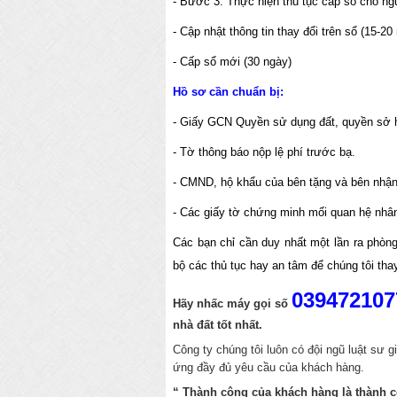
- Bước 3: Thực hiện thủ tục cấp sổ cho ng
- Cập nhật thông tin thay đổi trên sổ (15-20
- Cấp sổ mới (30 ngày)
Hồ sơ cần chuẩn bị:
- Giấy GCN Quyền sử dụng đất, quyền sở hữ
- Tờ thông báo nộp lệ phí trước bạ.
- CMND, hộ khẩu của bên tặng và bên nhận
- Các giấy tờ chứng minh mối quan hệ nhân
Các bạn chỉ cần duy nhất một lần ra phòn
bộ các thủ tục hay an tâm để chúng tôi tha
039472107
Hãy nhấc máy gọi số
nhà đất tốt nhất.
Công ty chúng tôi luôn có đội ngũ luật sư gi
ứng đầy đủ yêu cầu của khách hàng.
“ Thành công của khách hàng là thành 