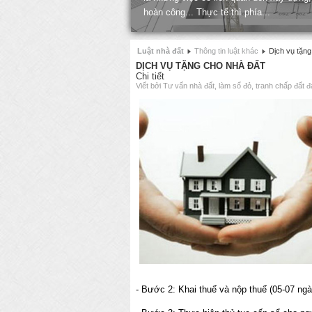
hoàn công... Thực tế thì phía...
Luật nhà đất
Thông tin luật khác
Dịch vụ tặng
DỊCH VỤ TẶNG CHO NHÀ ĐẤT
Chi tiết
Viết bởi Tư vấn nhà đất, làm sổ đỏ, tranh chấp đất đ
- Bước 2: Khai thuế và nộp thuế (05-07 ngà