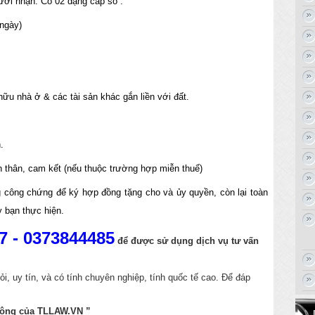
ười nhận. Có 02 dạng cấp sổ :
 ngày)
u nhà ở & các tài sản khác gắn liền với đất.
.
 thân, cam kết (nếu thuộc trường hợp miễn thuế)
g công chứng để ký hợp đồng tặng cho và ủy quyền, còn lại toàn
y bạn thực hiện.
7 - 0373844485
để được sử dụng dịch vụ tư vấn
ỏi, uy tín,
và có tính chuyên nghiệp, tính quốc tế cao. Để đáp
công của
TLLAW.VN
”