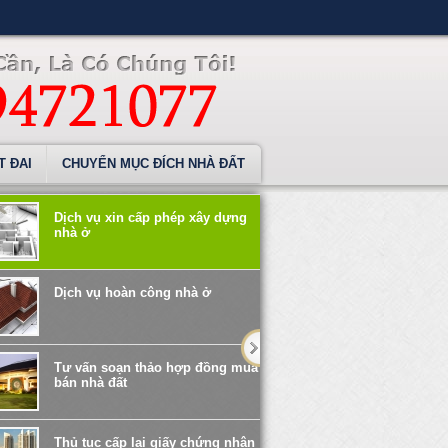
T ĐAI
CHUYỂN MỤC ĐÍCH NHÀ ĐẤT
Dịch vụ xin cấp phép xây dựng
nhà ở
Dịch vụ hoàn công nhà ở
Tư vấn soạn thảo hợp đồng mua
bán nhà đất
Thủ tục cấp lại giấy chứng nhận