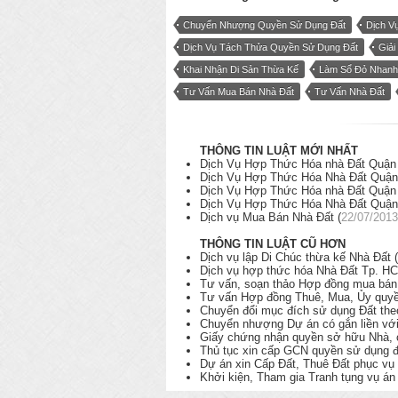
Chuyển Nhượng Quyền Sử Dụng Đất
Dịch V
Dịch Vụ Tách Thửa Quyền Sử Dụng Đất
Giải
Khai Nhận Di Sản Thừa Kế
Làm Sổ Đỏ Nhanh
Tư Vấn Mua Bán Nhà Đất
Tư Vấn Nhà Đất
THÔNG TIN LUẬT MỚI NHẤT
Dịch Vụ Hợp Thức Hóa nhà Đất Quận 
Dịch Vụ Hợp Thức Hóa Nhà Đất Quận 
Dịch Vụ Hợp Thức Hóa nhà Đất Quận 
Dịch Vụ Hợp Thức Hóa Nhà Đất Quận 
Dịch vụ Mua Bán Nhà Đất (
22/07/2013
THÔNG TIN LUẬT CŨ HƠN
Dịch vụ lập Di Chúc thừa kế Nhà Đất (
Dịch vụ hợp thức hóa Nhà Đất Tp. HC
Tư vấn, soạn thảo Hợp đồng mua bán 
Tư vấn Hợp đồng Thuê, Mua, Ủy quyền
Chuyển đổi mục đích sử dụng Đất the
Chuyển nhượng Dự án có gắn liền với
Giấy chứng nhận quyền sở hữu Nhà, cô
Thủ tục xin cấp GCN quyền sử dụng đ
Dự án xin Cấp Đất, Thuê Đất phục vụ 
Khởi kiện, Tham gia Tranh tụng vụ án