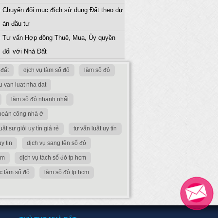
Chuyển đổi mục đích sử dụng Đất theo dự
án đầu tư
Tư vấn Hợp đồng Thuê, Mua, Ủy quyền
đối với Nhà Đất
đất
dịch vụ làm sổ đỏ
làm sổ đỏ
tu van luat nha dat
làm sổ đỏ nhanh nhất
 hoàn công nhà ở
uật sư giỏi uy tín giá rẻ
tư vấn luật uy tín
uy tin
dịch vụ sang tên sổ đỏ
cm
dịch vụ tách sổ đỏ tp hcm
ục làm sổ đỏ
làm sổ đỏ tp hcm