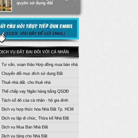
quyền sử dụng đất
Thủ tục khai nhận Di sản thừa kế
đối với Đất Đai
Dịch vụ trước bạ sang tên nhà
đất - Hướng Dẫn Thủ Tục
DỊCH VỤ ĐẤT ĐAI ĐỐI VỚI CÁ NHÂN
Tư vấn, soạn thảo Hợp đồng mua bán nhà
Tư vấn thừa kế, tặng cho quyền
sử dụng đất
Chuyển đổi mục đích sử dụng Đất
Thuê nhà đất, cho thuê nhà
Thế chấp vay Ngân hàng bằng QSDĐ
Tách sổ đỏ của cá nhân - hộ gia đình
Dịch vụ hợp thức hóa Nhà Đất Tp. HCM
Dịch vụ lập di chúc, Thừa kế Nhà Đất
Dịch vụ Mua Bán Nhà Đất
Dịch vụ tặng cho Nhà Đất