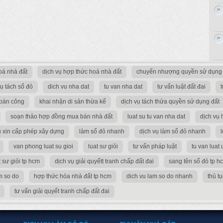
oá nhà đất
dịch vụ hợp thức hoá nhà đất
chuyển nhượng quyền sử dụng 
vụ tách sổ đỏ
dich vu nha dat
tu van nha dat
tư vấn luật đất đai
hoàn công
khai nhận di sản thừa kế
dịch vụ tách thửa quyền sử dụng đất
soạn thảo hợp đồng mua bán nhà đất
luat su tu van nha dat
dịch vụ
ụ xin cấp phép xây dựng
làm sổ đỏ nhanh
dịch vụ làm sổ đỏ nhanh
l
van phong luat su gioi
luat sư giỏi
tư vấn pháp luật
tu van luat 
 sư giỏi tp hcm
dịch vụ giải quyếtt tranh chấp đất đai
sang tên sổ đỏ tp h
m so do
hợp thức hóa nhà đất tp hcm
dich vu lam so do nhanh
thủ t
tư vấn giải quyết tranh chấp đất đai