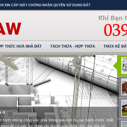
KHI XIN CẤP GIẤY CHỨNG NHẬN QUYỀN SỬ DỤNG ĐẤT
ỢP THỨC HOÁ NHÀ ĐẤT
TÁCH THỬA - HỢP THỬA
THỪA KẾ ĐẤ
à ở
iến hành những công việc phải thông qua một thủ tục hành chính, nhất
 trong đó có việc xin phép xây dựng, sửa chữa nhà cửa, thủ tục