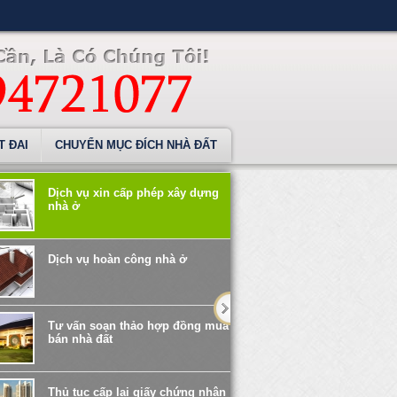
T ĐAI
CHUYỂN MỤC ĐÍCH NHÀ ĐẤT
Dịch vụ xin cấp phép xây dựng
nhà ở
Dịch vụ hoàn công nhà ở
Tư vấn soạn thảo hợp đồng mua
bán nhà đất
Thủ tục cấp lại giấy chứng nhận