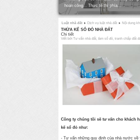
là những việc có liên quan đến xây dựng,
hoàn công... Thực tế thì phía...
Luật nhà đất
Dịch vụ luật nhà đất
Nội dung k
THỪA KẾ SỔ ĐỎ NHÀ ĐẤT
Chi tiết
Viết bởi Tư vấn nhà đất, làm sổ đỏ, tranh chấp đất đ
Công ty chúng tôi sẽ tư vấn cho khách 
kế sổ đỏ như:
- Tư vấn những quy định của nhà nước về 