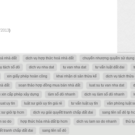
/2013
)
oá nhà đất
dịch vụ hợp thức hoá nhà đất
chuyển nhượng quyền sử dụng 
vụ tách sổ đỏ
dich vu nha dat
tu van nha dat
tư vấn luật đất đai
xin giấy phép hoàn công
khai nhận di sản thừa kế
dịch vụ tách thửa
hà đất
soạn thảo hợp đồng mua bán nhà đất
luat su tu van nha dat
d
ụ xin cấp phép xây dựng
làm sổ đỏ nhanh
dịch vụ làm sổ đỏ nhanh
l
luat uy tin
luật sư giỏi uy tín giá rẻ
tư vấn luật uy tín
văn phòng luật s
 sư giỏi tp hcm
dịch vụ giải quyếtt tranh chấp đất đai
sang tên sổ đỏ tp h
m so do
hợp thức hóa nhà đất tp hcm
dich vu lam so do nhanh
thủ t
ết tranh chấp đất đai
sang tên sổ đỏ