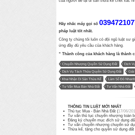
của người để lại di sản thừa kế chết xác n
039472107
Hãy nhấc máy gọi số
pháp luật
tốt nhất.
Công ty chúng tôi luôn có đội ngũ luật sư gi
ứng đầy đủ yêu cầu của khách hàng.
“ Thành công của khách hàng là thành 
Chuyển Nhượng Quyền Sử Dụng Đất
Dịch V
Dịch Vụ Tách Thửa Quyền Sử Dụng Đất
Giải
Khai Nhận Di Sản Thừa Kế
Làm Sổ Đỏ Nhanh
Tư Vấn Mua Bán Nhà Đất
Tư Vấn Nhà Đất
THÔNG TIN LUẬT MỚI NHẤT
Thủ tục Mua - Bán Nhà Đất (
17/06/20
Tư vấn thủ tục chuyển nhượng toàn bộ
Đăng ký chuyển mục đích sử dụng đất
Tư vấn chuyển nhượng chuyển sử dụn
Thừa kế, tặng cho quyền sử dụng đất 