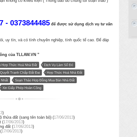
hận không có khiếu kiện ( Thông báo do chúng tôi soạn thảo )
7 - 0373844485
để được sử dụng dịch vụ
tư vấn
ỏi, uy tín,
và có tính chuyên nghiệp, tính quốc tế cao. Để đáp
công của
TLLAW.VN
”
ụ Hợp Thức Hoá Nhà Đất
Dịch Vụ Làm Sổ Đỏ
 Quyết Tranh Chấp Đất Đai
Hợp Thức Hoá Nhà Đất
 Nhất
Soạn Thảo Hợp Đồng Mua Bán Nhà Đất
Xin Giấy Phép Hoàn Công
13
)
 thửa đất (sang tên toàn bộ) (
17/06/2013
)
 (
17/06/2013
)
g đất (
17/06/2013
)
(
17/06/2013
)