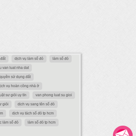
đất
dịch vụ làm sổ đỏ
làm sổ đỏ
tu van luat nha dat
 quyền sử dụng đất
ịch vụ hoàn công nhà ở
uật sư giỏi uy tín
van phong luat su gioi
ư giỏi
dịch vụ sang tên sổ đỏ
cm
dịch vụ tách sổ đỏ tp hcm
ục làm sổ đỏ
làm sổ đỏ tp hcm