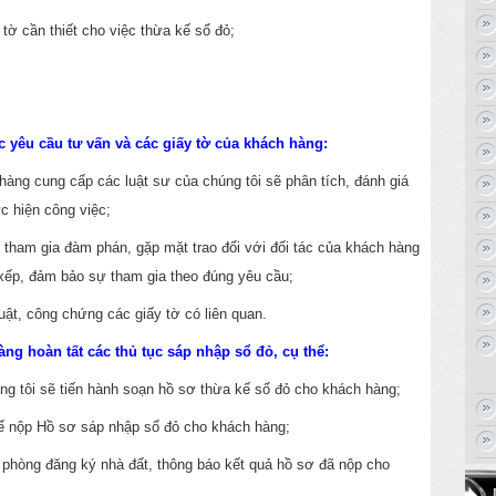
 tờ cần thiết cho việc thừa kế sổ đỏ;
ác yêu cầu tư vấn và các giấy tờ của khách hàng:
 hàng cung cấp các luật sư của chúng tôi sẽ phân tích, đánh giá
c hiện công việc;
 tham gia đàm phán, gặp mặt trao đổi với đối tác của khách hàng
 xếp, đảm bảo sự tham gia theo đúng yêu cầu;
uật, công chứng các giấy tờ có liên quan.
àng hoàn tất các thủ tục sáp nhập sổ đỏ, cụ thể:
úng tôi sẽ tiến hành soạn hồ sơ thừa kế sổ đỏ cho khách hàng;
để nộp Hồ sơ sáp nhập sổ đỏ cho khách hàng;
ăn phòng đăng ký nhà đất, thông báo kết quả hồ sơ đã nộp cho