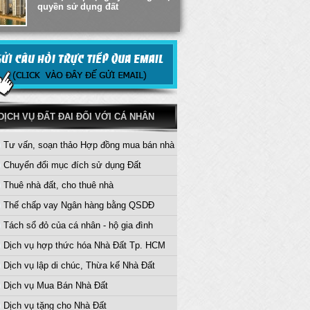
quyền sử dụng đất
Thủ tục khai nhận Di sản thừa kế
đối với Đất Đai
Dịch vụ trước bạ sang tên nhà
đất - Hướng Dẫn Thủ Tục
DỊCH VỤ ĐẤT ĐAI ĐỐI VỚI CÁ NHÂN
Tư vấn, soạn thảo Hợp đồng mua bán nhà
Tư vấn thừa kế, tặng cho quyền
sử dụng đất
Chuyển đổi mục đích sử dụng Đất
Thuê nhà đất, cho thuê nhà
Thế chấp vay Ngân hàng bằng QSDĐ
Tách sổ đỏ của cá nhân - hộ gia đình
Dịch vụ hợp thức hóa Nhà Đất Tp. HCM
Dịch vụ lập di chúc, Thừa kế Nhà Đất
Dịch vụ Mua Bán Nhà Đất
Dịch vụ tặng cho Nhà Đất