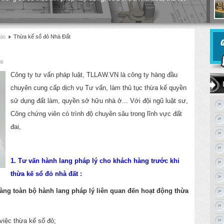
 trong đó có việc xin phép xây dựng, sửa chữa nhà cửa, thủ tục
hác
Thừa kế sổ đỏ Nhà Đất
ai
Công ty tư vấn pháp luật, TLLAW.VN là công ty hàng đầu
chuyên cung cấp dịch vụ Tư vấn, làm thủ tục thừa kế quyền
sử dụng đất làm, quyền sở hữu nhà ở... Với đội ngũ luật sư,
Công chứng viên có trình độ chuyên sâu trong lĩnh vực đất
đai,
1. Tư vấn hành lang pháp lý cho khách hàng trước khi
thừa kế sổ đỏ nhà đất :
hàng toàn bộ hành lang pháp lý liên quan đến hoạt động thừa
việc thừa kế sổ đỏ;