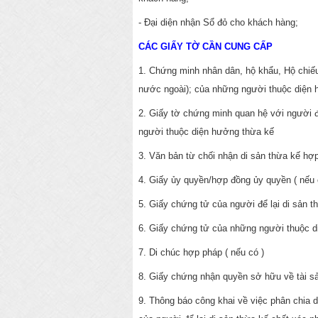
- Đại diện nhận Sổ đỏ cho khách hàng;
CÁC GIẤY TỜ CẦN CUNG CẤP
1. Chứng minh nhân dân, hộ khẩu, Hộ chiế
nước ngoài); của những người thuộc diện 
2. Giấy tờ chứng minh quan hệ với người để 
người thuộc diện hưởng thừa kế
3. Văn bản từ chối nhận di sản thừa kế hợ
4. Giấy ủy quyền/hợp đồng ủy quyền ( nếu 
5. Giấy chứng tử của người để lại di sản t
6. Giấy chứng tử của những người thuộc d
7. Di chúc hợp pháp ( nếu có )
8. Giấy chứng nhận quyền sở hữu về tài sả
9. Thông báo công khai về việc phân chia