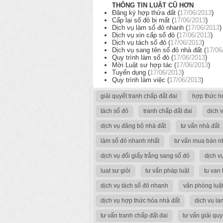
THÔNG TIN LUẬT CŨ HƠN
Đăng ký hợp thửa đất (
17/06/2013
)
Cấp lại sổ đỏ bị mất (
17/06/2013
)
Dịch vụ làm sổ đỏ nhanh (
17/06/2013
)
Dịch vụ xin cấp sổ đỏ (
17/06/2013
)
Dịch vụ tách sổ đỏ (
17/06/2013
)
Dịch vụ sang tên sổ đỏ nhà đất (
17/06
Quy trình làm sổ đỏ (
17/06/2013
)
Mời Luật sư hợp tác (
17/06/2013
)
Tuyển dụng (
17/06/2013
)
Quy trình làm việc (
17/06/2013
)
giải quyết tranh chấp đất đai
hợp thức h
tách sổ đỏ
tranh chấp đất đai
dịch 
dịch vụ đăng bộ nhà đất
tư vấn nhà đất
làm sổ đỏ nhanh nhất
tư vấn mua bán n
dịch vụ đổi giấy trắng sang sổ đỏ
dịch v
luat sư giỏi
tư vấn pháp luật
tu van 
dịch vụ tách sổ đỏ nhanh
văn phòng luật
dịch vụ hợp thức hóa nhà đất
dich vu la
tư vấn tranh chấp đất đai
tư vấn giải quy