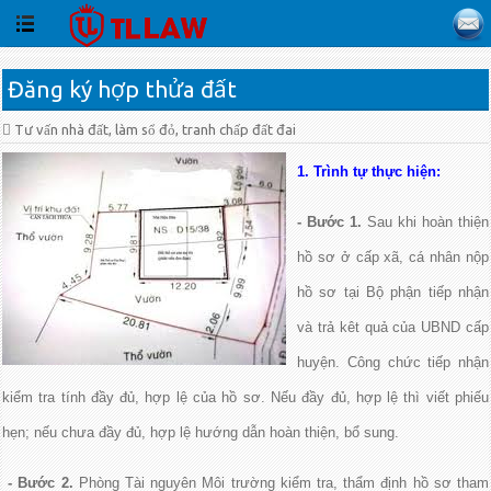
Đăng ký hợp thửa đất
Tư vấn nhà đất, làm sổ đỏ, tranh chấp đất đai
1. Trình tự thực hiện:
- Bước 1.
Sau khi hoàn thiện
hồ sơ ở cấp xã, cá nhân nộp
hồ sơ tại Bộ phận tiếp nhận
và trả kêt quả của UBND cấp
huyện. Công chức tiếp nhận
kiểm tra tính đầy đủ, hợp lệ của hồ sơ. Nếu đầy đủ, hợp lệ thì viết phiếu
hẹn; nếu chưa đầy đủ, hợp lệ hướng dẫn hoàn thiện, bổ sung.
- Bước 2.
Phòng Tài nguyên Môi trường kiểm tra, thẩm định hồ sơ tham