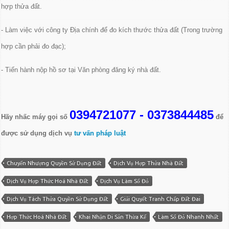
hợp thửa đất.
- Làm việc với công ty Địa chính để đo kích thước thửa đất (Trong trường
hợp cần phải đo đạc);
- Tiến hành nộp hồ sơ tại Văn phòng đăng ký nhà đất.
0394721077 - 0373844485
Hãy nhấc máy gọi số
để
được sử dụng dịch vụ
tư vấn pháp luật
Chuyển Nhượng Quyền Sử Dụng Đất
Dịch Vụ Hợp Thửa Nhà Đất
Dịch Vụ Hợp Thức Hoá Nhà Đất
Dịch Vụ Làm Sổ Đỏ
Dịch Vụ Tách Thửa Quyền Sử Dụng Đất
Giải Quyết Tranh Chấp Đất Đai
Hợp Thức Hoá Nhà Đất
Khai Nhận Di Sản Thừa Kế
Làm Sổ Đỏ Nhanh Nhất