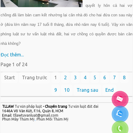
quyết ly hôn cả hai vợ
chồng đã làm bản cam kết nhường lại căn nhà đó cho hai đứa con sau này
ở (đứa lớn năm nay 17 tuổi 8 tháng, đứa nhỏ năm nay 6 tuổi). Vậy xin văn
phòng luật sư tư vấn luật nhà đất, hai vợ chồng có quyền được bán căn
nhà không?
Đọc thêm...
Page 1 of 24
Start
Trang trước
1
2
3
4
5
6
7
8
9
10
Trang sau
End
TLLAW
Tư vấn pháp luật
- Chuyên trang
Tư vấn luật đất đai
1646A Võ Văn Kiệt, F.16, Quận 8, HCM
Email:
tllawtuvanluat@gmail.com
Phun Mày Thẩm Mỹ
,
Phun Môi Thẩm Mỹ