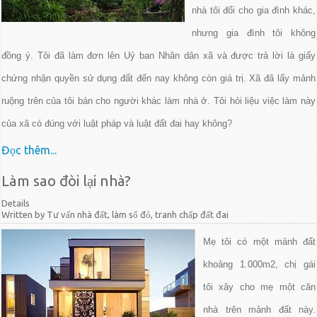
nhà tôi đổi cho gia đình khác,
nhưng gia đình tôi không
đồng ý. Tôi đã làm đơn lên Uỷ ban Nhân dân xã và được trả lời là giấy
chứng nhận quyền sử dụng đất đến nay không còn giá trị. Xã đã lấy mảnh
ruộng trên của tôi bán cho người khác làm nhà ở. Tôi hỏi liệu việc làm này
của xã có đúng với luật pháp và luật đất đai hay không?
Đọc thêm...
Làm sao đòi lại nhà?
Details
Written by Tư vấn nhà đất, làm sổ đỏ, tranh chấp đất đai
Mẹ tôi có một mảnh đất
khoảng 1.000m2, chị gái
tôi xây cho mẹ một căn
nhà trên mảnh đất này.