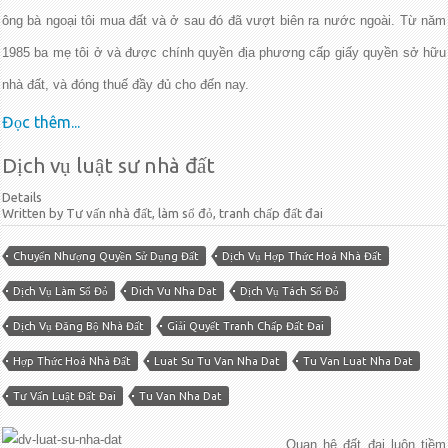
ông bà ngoại tôi mua đất và ở sau đó đã vượt biên ra nước ngoài. Từ năm
1985 ba mẹ tôi ở và được chính quyền địa phương cấp giấy quyền sở hữu
nhà đất, và đóng thuế đầy đủ cho đến nay.
Đọc thêm...
Dịch vụ luật sư nhà đất
Details
Written by Tư vấn nhà đất, làm sổ đỏ, tranh chấp đất đai
Chuyển Nhượng Quyền Sử Dụng Đất
Dịch Vụ Hợp Thức Hoá Nhà Đất
Dịch Vụ Làm Sổ Đỏ
Dich Vu Nha Dat
Dịch Vụ Tách Sổ Đỏ
Dịch Vụ Đăng Bộ Nhà Đất
Giải Quyết Tranh Chấp Đất Đai
Hợp Thức Hoá Nhà Đất
Luat Su Tu Van Nha Dat
Tu Van Luat Nha Dat
Tư Vấn Luật Đất Đai
Tu Van Nha Dat
Quan hệ đất đai luôn tiềm