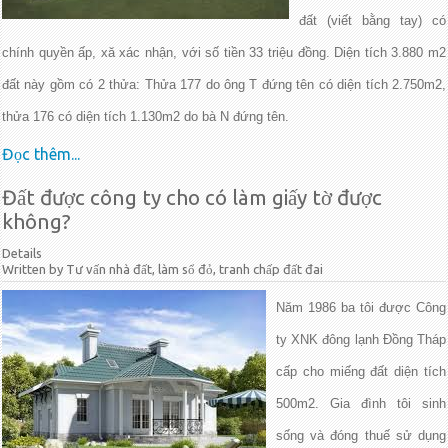
đất (viết bằng tay) có
chính quyền ấp, xă xác nhận, với số tiền 33 triệu đồng. Diện tích 3.880 m2
đất này gồm có 2 thửa: Thửa 177 do ông T đứng tên có diện tích 2.750m2,
thửa 176 có diện tích 1.130m2 do bà N đứng tên.
Đọc thêm...
Đất được công ty cho có làm giấy tờ được
không?
Details
Written by Tư vấn nhà đất, làm sổ đỏ, tranh chấp đất đai
Năm 1986 ba tôi được Công
ty XNK đông lạnh Đồng Tháp
cấp cho miếng đất diện tích
500m2. Gia đình tôi sinh
sống và đóng thuế sử dụng