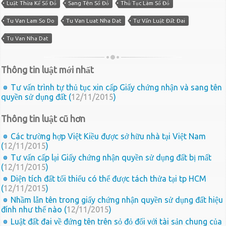
Luật Thừa Kế Sổ Đỏ
Sang Tên Sổ Đỏ
Thủ Tục Làm Sổ Đỏ
Tu Van Lam So Do
Tu Van Luat Nha Dat
Tư Vấn Luật Đất Đai
Tu Van Nha Dat
Thông tin luật mới nhất
Tư vấn trình tự thủ tục xin cấp Giấy chứng nhận và sang tên
quyền sử dụng đất (
12/11/2015
)
Thông tin luật cũ hơn
Các trường hợp Việt Kiều được sở hữu nhà tại Việt Nam
(
12/11/2015
)
Tư vấn cấp lại Giấy chứng nhận quyền sử dụng đất bị mất
(
12/11/2015
)
Diện tích đất tối thiểu có thể được tách thửa tại tp HCM
(
12/11/2015
)
Nhầm lẫn tên trong giấy chứng nhận quyền sử dụng đất hiệu
đính như thế nào (
12/11/2015
)
Luật đất đai về đứng tên trên sỏ đỏ đối với tài sản chung của