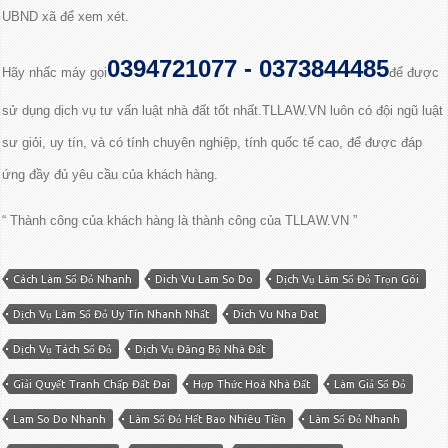
UBND xã để xem xét.
0394721077 - 0373844485
Hãy nhấc máy gọi
để được
sử dụng dịch vụ tư vấn luật nhà đất tốt nhất.TLLAW.VN luôn có đội ngũ luật
sư giỏi, uy tín, và có tính chuyên nghiệp, tính quốc tế cao, để được đáp
ứng đầy đủ yêu cầu của khách hàng.
“ Thành công của khách hàng là thành công của TLLAW.VN ”
Cách Làm Sổ Đỏ Nhanh
Dich Vu Lam So Do
Dịch Vụ Làm Sổ Đỏ Trọn Gói
Dịch Vụ Làm Sổ Đỏ Uy Tín Nhanh Nhất
Dich Vu Nha Dat
Dịch Vụ Tách Sổ Đỏ
Dịch Vụ Đăng Bộ Nhà Đất
Giải Quyết Tranh Chấp Đất Đai
Hợp Thức Hoá Nhà Đất
Làm Giả Sổ Đỏ
Lam So Do Nhanh
Làm Sổ Đỏ Hết Bao Nhiêu Tiền
Làm Sổ Đỏ Nhanh