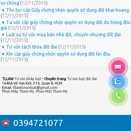
vợ chồng (
12/11/2015
)
Thủ tục cấp Giấy chứng nhận quyền sử dụng đất khai hoang
(
12/11/2015
)
Tư vấn cấp giấy chứng nhận quyền sử dụng đất do trúng đấu
giá (
12/11/2015
)
Luật sư tư vấn mua bán nhà đất, chuyển nhượng đất đai
(
12/11/2015
)
Tư vấn tách thửa đất đai (
12/11/2015
)
Xin cấp giấy chứng nhận quyền sử dụng đất lần đầu
(
12/11/2015
)
TLLAW
Tư vấn pháp luật
- Chuyên trang
Tư vấn luật đất đai
1646A Võ Văn Kiệt, F.16, Quận 8, HCM
Email:
tllawtuvanluat@gmail.com
Phun Mày Thẩm Mỹ
,
Phun Môi Thẩm Mỹ
0394721077