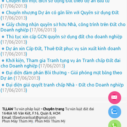
Chuyển đổi mục đích sử dụng Đất theo dự án đầu tư
(
17/06/2013
)
Chuyển nhượng Dự án có gắn liền với Quyền sử dụng Đất
(
17/06/2013
)
Giấy chứng nhận quyền sở hữu Nhà, công trình trên Đất cho
Doanh nghiệp (
17/06/2013
)
Thủ tục xin cấp GCN quyền sử dụng đất cho doanh nghiệp
(
17/06/2013
)
Dự án xin Cấp Đất, Thuê Đất phục vụ sản xuất kinh doanh
(
17/06/2013
)
Khởi kiện, Tham gia Tranh tụng vụ án Tranh chấp Đất đai
cho Doanh nghiệp (
17/06/2013
)
Đại diện đàm phán Bồi thường - Giải phóng mặt bằng theo
Dự án (
17/06/2013
)
Đại diện giải quyết tranh chấp Nhà - Đất cho Doanh nghiệp
(
17/06/2013
)
TLLAW
Tư vấn pháp luật
- Chuyên trang
Tư vấn luật đất đai
1646A Võ Văn Kiệt, F.16, Quận 8, HCM
Email:
tllawtuvanluat@gmail.com
Phun Mày Thẩm Mỹ
,
Phun Môi Thẩm Mỹ