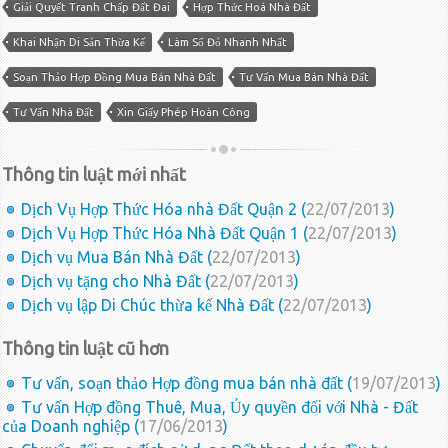
Giải Quyết Tranh Chấp Đất Đai
Hợp Thức Hoá Nhà Đất
Khai Nhận Di Sản Thừa Kế
Làm Sổ Đỏ Nhanh Nhất
Soạn Thảo Hợp Đồng Mua Bán Nhà Đất
Tư Vấn Mua Bán Nhà Đất
Tư Vấn Nhà Đất
Xin Giấy Phép Hoàn Công
Thông tin luật mới nhất
Dịch Vụ Hợp Thức Hóa nhà Đất Quận 2 (
22/07/2013
)
Dịch Vụ Hợp Thức Hóa Nhà Đất Quận 1 (
22/07/2013
)
Dịch vụ Mua Bán Nhà Đất (
22/07/2013
)
Dịch vụ tặng cho Nhà Đất (
22/07/2013
)
Dịch vụ lập Di Chúc thừa kế Nhà Đất (
22/07/2013
)
Thông tin luật cũ hơn
Tư vấn, soạn thảo Hợp đồng mua bán nhà đất (
19/07/2013
)
Tư vấn Hợp đồng Thuê, Mua, Ủy quyền đối với Nhà - Đất
của Doanh nghiệp (
17/06/2013
)