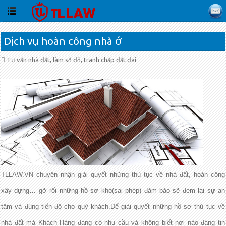
Dịch vụ hoàn công nhà ở
Tư vấn nhà đất, làm sổ đỏ, tranh chấp đất đai
TLLAW.VN chuyên nhận giải quyết những thủ tục về nhà đất, hoàn công
xây dựng… gỡ rối những hồ sơ khó(sai phép) đảm bảo sẽ đem lại sự an
tâm và đúng tiến độ cho quý khách.Để giải quyết những hồ sơ thủ tục về
nhà đất mà Khách Hàng đang có nhu cầu và không biết nơi nào đáng tin