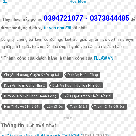
11
Hóc Môn
0394721077 - 0373844485
Hãy nhấc máy gọi số
để
được sử dụng dịch vụ
tư vấn nhà đất
tốt nhất.
Công ty chúng tôi luôn có đội ngũ luật sư giỏi, uy tín,
và có tính chuyên
nghiệp, tính quốc tế cao. Để đáp ứng đầy đủ yêu cầu của khách hàng.
“ Thành công của khách hàng là thành công của
TLLAW.VN
”
Chuyển Nhượng Quyền Sử Dụng Đất
Dịch Vụ Hoàn Công
Dịch Vụ Hoàn Công Nhà Ở
Dịch Vụ Hợp Thức Hoá Nhà Đất
Dịch Vụ Xin Cấp Phép Hoàn Công
Giải Quyết Tranh Chấp Đất Đai
Hợp Thức Hoá Nhà Đất
Làm Sổ Đỏ
Tách Sổ Đỏ
Tranh Chấp Đất Đai
Thông tin luật mới nhất