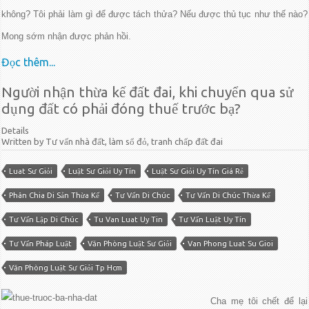
không? Tôi phải làm gì để được tách thửa? Nếu được thủ tục như thế nào?
Mong sớm nhận được phản hồi.
Đọc thêm...
Người nhận thừa kế đất đai, khi chuyển qua sử
dụng đất có phải đóng thuế trước bạ?
Details
Written by Tư vấn nhà đất, làm sổ đỏ, tranh chấp đất đai
Luat Sư Giỏi
Luật Sư Giỏi Uy Tín
Luật Sư Giỏi Uy Tín Giá Rẻ
Phân Chia Di Sản Thừa Kế
Tư Vấn Di Chúc
Tư Vấn Di Chúc Thừa Kế
Tư Vấn Lập Di Chúc
Tu Van Luat Uy Tin
Tư Vấn Luật Uy Tín
Tư Vấn Pháp Luật
Văn Phòng Luật Sư Giỏi
Van Phong Luat Su Gioi
Văn Phòng Luật Sư Giỏi Tp Hcm
Cha mẹ tôi chết để lại