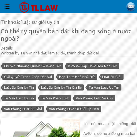
Từ khoá: 'luật sư giỏi uy tín'
Có thể ủy quyền bán đất khi đang sống ở nước
ngoài?
Details
Written by Tư vấn nhà đất, làm sổ đỏ, tranh chấp đất đai
Chuyển Nhượng Quyền Sử Dụng Đất
Dịch Vụ Hợp Thức Hoá Nhà Đất
Giải Quyết Tranh Chấp Đất Đai
Hợp Thức Hoá Nhà Đất
Luat Sư Giỏi
Luật Sư Giỏi Uy Tín
Luật Sư Giỏi Uy Tín Giá Rẻ
Tu Van Luat Uy Tin
Tư Vấn Luật Uy Tín
Tư Vấn Pháp Luật
Văn Phòng Luật Sư Giỏi
Van Phong Luat Su Gioi
Văn Phòng Luật Sư Giỏi Tp Hcm
Tôi có mua một miếng đất
7x40m, có hợp đồng mua bán