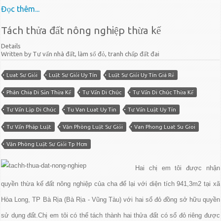
Đọc thêm...
Tách thửa đất nông nghiệp thừa kế
Details
Written by Tư vấn nhà đất, làm sổ đỏ, tranh chấp đất đai
Luat Sư Giỏi
Luật Sư Giỏi Uy Tín
Luật Sư Giỏi Uy Tín Giá Rẻ
Phân Chia Di Sản Thừa Kế
Tư Vấn Di Chúc
Tư Vấn Di Chúc Thừa Kế
Tư Vấn Lập Di Chúc
Tu Van Luat Uy Tin
Tư Vấn Luật Uy Tín
Tư Vấn Pháp Luật
Văn Phòng Luật Sư Giỏi
Van Phong Luat Su Gioi
Văn Phòng Luật Sư Giỏi Tp Hcm
Hai chị em tôi được nhận
quyền thừa kế đất nông nghiệp của cha để lại với diện tích 941,3m2 tại xã
Hòa Long, TP Bà Rịa (Bà Rịa - Vũng Tàu) với hai sổ đỏ đồng sở hữu quyền
sử dụng đất.Chị em tôi có thể tách thành hai thửa đất có sổ đỏ riêng được