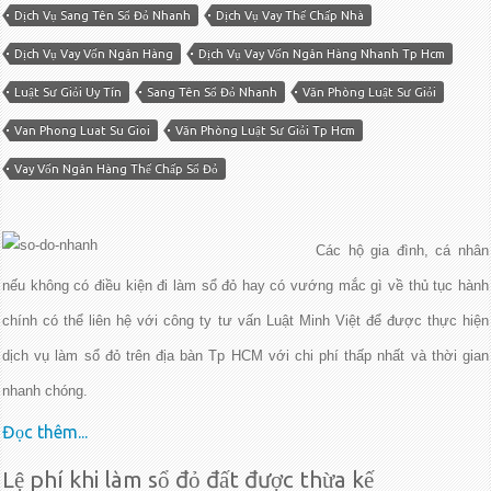
Dịch Vụ Sang Tên Sổ Đỏ Nhanh
Dịch Vụ Vay Thế Chấp Nhà
Dịch Vụ Vay Vốn Ngân Hàng
Dịch Vụ Vay Vốn Ngân Hàng Nhanh Tp Hcm
Luật Sư Giỏi Uy Tín
Sang Tên Sổ Đỏ Nhanh
Văn Phòng Luật Sư Giỏi
Van Phong Luat Su Gioi
Văn Phòng Luật Sư Giỏi Tp Hcm
Vay Vốn Ngân Hàng Thế Chấp Sổ Đỏ
Các hộ gia đình, cá nhân
nếu không có điều kiện đi làm sổ đỏ hay có vướng mắc gì về thủ tục hành
chính có thể liên hệ với công ty tư vấn Luật Minh Việt để được thực hiện
dịch vụ làm sổ đỏ trên địa bàn Tp HCM với chi phí thấp nhất và thời gian
nhanh chóng.
Đọc thêm...
Lệ phí khi làm sổ đỏ đất được thừa kế