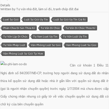
Details
Written by Tư vấn nhà đất, làm sổ đỏ, tranh chấp đất đai
Luat Sư Giỏi
Luật Sư Giỏi Uy Tín
Luật Sư Giỏi Uy Tín Giá Rẻ
Phân Chia Di Sản Thừa Kế
Tư Vấn Di Chúc
Tư Vấn Di Chúc Thừa Kế
Tư Vấn Lập Di Chúc
Tu Van Luat Uy Tin
Tư Vấn Luật Uy Tín
Tư Vấn Pháp Luật
Văn Phòng Luật Sư Giỏi
Van Phong Luat Su Gioi
Văn Phòng Luật Sư Giỏi Tp Hcm
Căn cứ khoản 1 Điều 11
Nghị định số 84/2007/NĐ-CP, trường hợp người đang sử dụng đất do nhận
thừa kế quyền sử dụng đất hoặc nhà ở gắn liền với quyền sử dụng đất ở
(gọi là người nhận chuyển quyền) trước ngày 1/7/2004 mà chưa được cấp
Giấy chứng nhận nhưng có giấy tờ về việc chuyển quyền sử dụng đất có
chữ ký của bên chuyển quyền