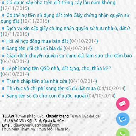
Có được xây nhà trên đất trồng cây lâu năm không
(
12/11/2015
)
Có thể nợ tiền sử dụng đất trên Giấy chứng nhận quyền sử
dụng đất (
12/11/2015
)
Dịch vụ xin cấp giấy chứng nhận quyền sở hữu nhà ở, đất ở
(
12/11/2015
)
Hỏi về hợp đồng mua bán đất (
04/10/2014
)
Sang tên đổi chủ sổ bìa đỏ (
04/10/2014
)
Giao dịch chuyển quyền sử dụng đất làm sao cho đảm bảo
(
04/10/2014
)
Lệ phí sang tên QSD nhà, đất tặng, cho, thừa kế ?
(
04/10/2014
)
Tranh chấp tiền sửa nhà cửa (
04/10/2014
)
Thủ tục và chi phí sang tên sổ đỏ đất mua (
04/10/2014
)
Sang tên sổ đỏ cho con ở nước ngoài (
04/10/2014
)
TLLAW
Tư vấn pháp luật
- Chuyên trang
Tư vấn luật đất đai
1646A Võ Văn Kiệt, F.16, Quận 8, HCM
Email:
tllawtuvanluat@gmail.com
Phun Mày Thẩm Mỹ
,
Phun Môi Thẩm Mỹ