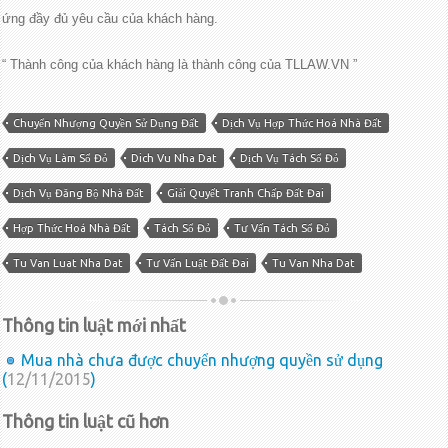
ứng đầy đủ yêu cầu của khách hàng.
“ Thành công của khách hàng là thành công của TLLAW.VN ”
Chuyển Nhượng Quyền Sử Dụng Đất
Dịch Vụ Hợp Thức Hoá Nhà Đất
Dịch Vụ Làm Sổ Đỏ
Dich Vu Nha Dat
Dịch Vụ Tách Sổ Đỏ
Dịch Vụ Đăng Bộ Nhà Đất
Giải Quyết Tranh Chấp Đất Đai
Hợp Thức Hoá Nhà Đất
Tách Sổ Đỏ
Tư Vấn Tách Sổ Đỏ
Tu Van Luat Nha Dat
Tư Vấn Luật Đất Đai
Tu Van Nha Dat
Thông tin luật mới nhất
Mua nhà chưa được chuyển nhượng quyền sử dụng
(
12/11/2015
)
Thông tin luật cũ hơn