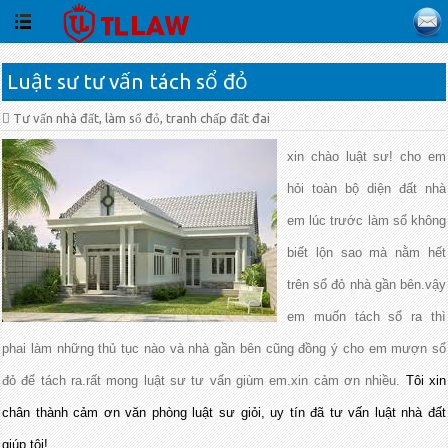
Luật sư tư vấn tách sổ đỏ
Tư vấn nhà đất, làm sổ đỏ, tranh chấp đất đai
xin chào luật sư! cho em
hỏi toàn bộ diện đất nhà
em lúc trước làm sổ không
biết lộn sao mà nằm hết
trên sổ đỏ nhà gần bên.vậy
em muốn tách sổ ra thì
phai làm những thủ tục nào và nhà gần bên cũng đồng ý cho em mượn sổ
đỏ để tách ra.rất mong luật sư tư vấn giùm em.xin cảm ơn nhiều.
Tôi xin
chân thành cảm ơn văn phòng luật sư giỏi, uy tín đã tư vấn luật nhà đất
giúp tôi!