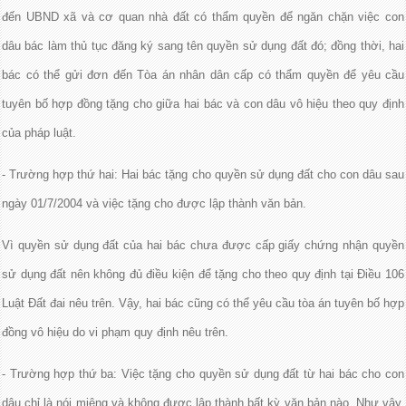
đến UBND xã và cơ quan nhà đất có thẩm quyền để ngăn chặn việc con
dâu bác làm thủ tục đăng ký sang tên quyền sử dụng đất đó; đồng thời, hai
bác có thể gửi đơn đến Tòa án nhân dân cấp có thẩm quyền để yêu cầu
tuyên bố hợp đồng tặng cho giữa hai bác và con dâu vô hiệu theo quy định
của pháp luật.
- Trường hợp thứ hai: Hai bác tặng cho quyền sử dụng đất cho con dâu sau
ngày 01/7/2004 và việc tặng cho được lập thành văn bản.
Vì quyền sử dụng đất của hai bác chưa được cấp giấy chứng nhận quyền
sử dụng đất nên không đủ điều kiện để tặng cho theo quy định tại Điều 106
Luật Đất đai nêu trên. Vậy, hai bác cũng có thể yêu cầu tòa án tuyên bố hợp
đồng vô hiệu do vi phạm quy định nêu trên.
- Trường hợp thứ ba: Việc tặng cho quyền sử dụng đất từ hai bác cho con
dâu chỉ là nói miệng và không được lập thành bất kỳ văn bản nào. Như vậy,