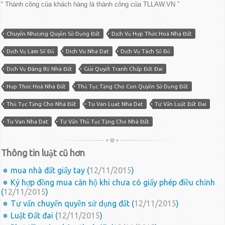
“ Thành công của khách hàng là thành công của TLLAW.VN ”
Chuyển Nhượng Quyền Sử Dụng Đất
Dịch Vụ Hợp Thức Hoá Nhà Đất
Dịch Vụ Làm Sổ Đỏ
Dich Vu Nha Dat
Dịch Vụ Tách Sổ Đỏ
Dịch Vụ Đăng Bộ Nhà Đất
Giải Quyết Tranh Chấp Đất Đai
Hợp Thức Hoá Nhà Đất
Thủ Tục Tặng Cho Con Quyền Sử Dụng Đất
Thủ Tục Tặng Cho Nhà Đất
Tu Van Luat Nha Dat
Tư Vấn Luật Đất Đai
Tu Van Nha Dat
Tư Vấn Thủ Tục Tặng Cho Nhà Đất
Thông tin luật cũ hơn
mua nhà đất giấy tay (
12/11/2015
)
Ký hợp đồng mua căn hộ khi chưa có giấy phép điều chỉnh
(
12/11/2015
)
Tư vấn chuyển quyền sử dụng đất (
12/11/2015
)
Luật Đất đai (
12/11/2015
)