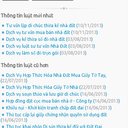
Thông tin luật mới nhất
Tư vấn lập di chúc thừa kế nhà đất (
10/11/2013
)
Dịch vụ tư vấn mua bán nhà đất (
10/11/2013
)
Dịch vụ kế thừa sổ đỏ nhà đất (
03/08/2013
)
Dịch vụ luật sư tư vấn Nhà Đất (
03/08/2013
)
Dịch vụ làm sổ đỏ trọn gói (
03/08/2013
)
Thông tin luật cũ hơn
Dịch Vụ Hợp Thức Hóa Nhà Đất Mua Giấy Tờ Tay,
(
22/07/2013
)
Dịch Vụ Hợp Thức Hóa Giấy Tờ Nhà (
22/07/2013
)
Dịch vụ soạn thảo và lưu giữ di chúc (
16/06/2013
)
Hợp đồng đặt cọc mua bán nhà ở - Công ty (
16/06/2013
)
Khiếu nại - Khởi kiện tranh chấp đất đai (
16/06/2013
)
Thủ tục cấp lại giấy chứng nhận quyền sử dụng đất
(
16/06/2013
)
Thủ tục khai nhận Di sản thừa kế đối với Đất Đai