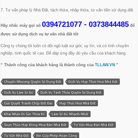
7. Tư vấn pháp lý Nhà Đất, tách thửa, nhập thửa, tư vấn tiền sử dụng đất
0394721077 - 0373844485
Hãy nhấc máy gọi số
để
được sử dụng dịch vụ tư vấn nhà đất tốt
Công ty chúng tôi luôn có đội ngũ luật sư giỏi, uy tín,
và có tính chuyên
nghiệp, tính quốc tế cao. Để đáp ứng đầy đủ yêu cầu của khách hàng.
“ Thành công của khách hàng là thành công của
TLLAW.VN
”
Chuyển Nhượng Quyền Sử Dụng Đất
Dịch Vụ Hợp Thức Hoá Nhà Đất
Dịch Vụ Làm Sổ Đỏ
Dịch Vụ Tách Thửa Quyền Sử Dụng Đất
Giải Quyết Tranh Chấp Đất Đai
Hợp Thức Hoá Nhà Đất
Khai Nhận Di Sản Thừa Kế
Làm Sổ Đỏ Nhanh Nhất
Soạn Thảo Hợp Đồng Mua Bán Nhà Đất
Tư Vấn Mua Bán Nhà Đất
Tư Vấn Nhà Đất
Xin Giấy Phép Hoàn Công